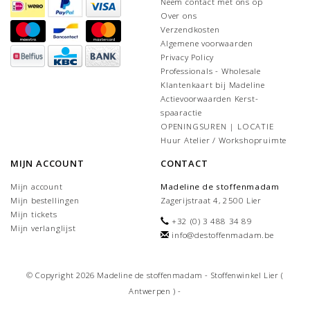
Neem contact met ons op
Over ons
Verzendkosten
Algemene voorwaarden
Privacy Policy
Professionals - Wholesale
Klantenkaart bij Madeline
Actievoorwaarden Kerst-
spaaractie
OPENINGSUREN | LOCATIE
Huur Atelier / Workshopruimte
MIJN ACCOUNT
CONTACT
Mijn account
Madeline de stoffenmadam
Mijn bestellingen
Zagerijstraat 4, 2500 Lier
Mijn tickets
+32 (0) 3 488 34 89
Mijn verlanglijst
info@destoffenmadam.be
© Copyright 2026 Madeline de stoffenmadam - Stoffenwinkel Lier (
Antwerpen ) -