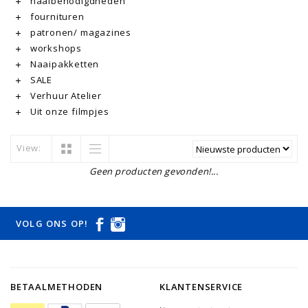
naaibenodigdheden
fournituren
patronen/ magazines
workshops
Naaipakketten
SALE
Verhuur Atelier
Uit onze filmpjes
View:
Geen producten gevonden!...
VOLG ONS OP!
BETAALMETHODEN
KLANTENSERVICE