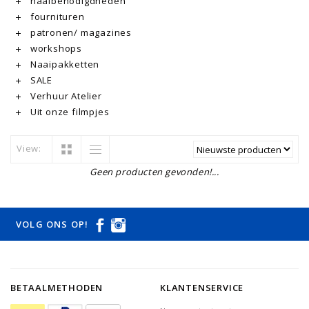
naaibenodigdheden
fournituren
patronen/ magazines
workshops
Naaipakketten
SALE
Verhuur Atelier
Uit onze filmpjes
View:
Geen producten gevonden!...
VOLG ONS OP!
BETAALMETHODEN
KLANTENSERVICE