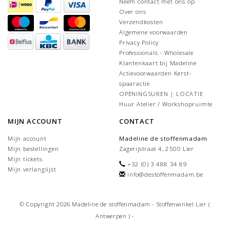
Neem contact met ons op
Over ons
Verzendkosten
Algemene voorwaarden
Privacy Policy
Professionals - Wholesale
Klantenkaart bij Madeline
Actievoorwaarden Kerst-
spaaractie
OPENINGSUREN | LOCATIE
Huur Atelier / Workshopruimte
MIJN ACCOUNT
CONTACT
Mijn account
Madeline de stoffenmadam
Mijn bestellingen
Zagerijstraat 4, 2500 Lier
Mijn tickets
+32 (0) 3 488 34 89
Mijn verlanglijst
info@destoffenmadam.be
© Copyright 2026 Madeline de stoffenmadam - Stoffenwinkel Lier (
Antwerpen ) -