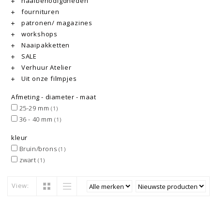
naaibenodigdheden
fournituren
patronen/ magazines
workshops
Naaipakketten
SALE
Verhuur Atelier
Uit onze filmpjes
Afmeting - diameter - maat
25-29 mm
(1)
36 - 40 mm
(1)
kleur
Bruin/brons
(1)
zwart
(1)
View: