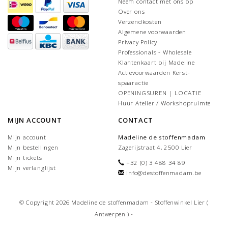
Neem contact met ons op
Over ons
Verzendkosten
Algemene voorwaarden
Privacy Policy
Professionals - Wholesale
Klantenkaart bij Madeline
Actievoorwaarden Kerst-
spaaractie
OPENINGSUREN | LOCATIE
Huur Atelier / Workshopruimte
MIJN ACCOUNT
CONTACT
Mijn account
Madeline de stoffenmadam
Mijn bestellingen
Zagerijstraat 4, 2500 Lier
Mijn tickets
+32 (0) 3 488 34 89
Mijn verlanglijst
info@destoffenmadam.be
© Copyright 2026 Madeline de stoffenmadam - Stoffenwinkel Lier (
Antwerpen ) -