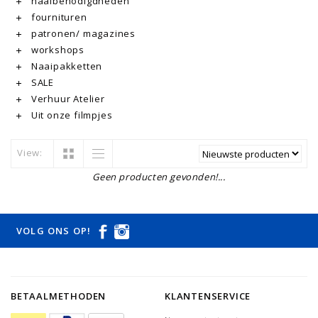
naaibenodigdheden
fournituren
patronen/ magazines
workshops
Naaipakketten
SALE
Verhuur Atelier
Uit onze filmpjes
View:
Geen producten gevonden!...
VOLG ONS OP!
BETAALMETHODEN
KLANTENSERVICE