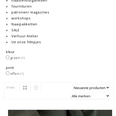
naaibenodigdheden
fournituren
patronen/ magazines
workshops
Naaipakketten
SALE
Verhuur Atelier
Uit onze filmpjes
kleur
groen
(1)
print
effen
(1)
View: