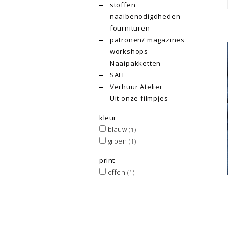
stoffen
naaibenodigdheden
fournituren
patronen/ magazines
workshops
Naaipakketten
SALE
Verhuur Atelier
Uit onze filmpjes
kleur
blauw
(1)
groen
(1)
print
effen
(1)