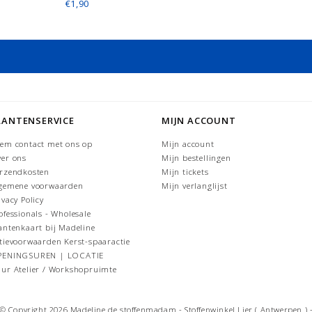
€1,90
LANTENSERVICE
MIJN ACCOUNT
em contact met ons op
Mijn account
er ons
Mijn bestellingen
rzendkosten
Mijn tickets
gemene voorwaarden
Mijn verlanglijst
ivacy Policy
ofessionals - Wholesale
antenkaart bij Madeline
tievoorwaarden Kerst-spaaractie
PENINGSUREN | LOCATIE
ur Atelier / Workshopruimte
© Copyright 2026 Madeline de stoffenmadam - Stoffenwinkel Lier ( Antwerpen ) 