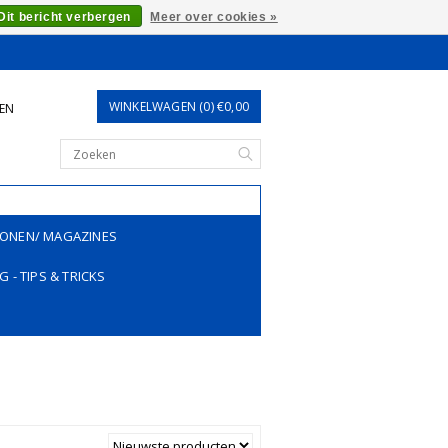
Dit bericht verbergen
Meer over cookies »
WINKELWAGEN (0) €0,00
REN
ONEN/ MAGAZINES
G - TIPS & TRICKS