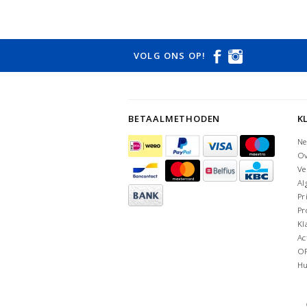
VOLG ONS OP!
BETAALMETHODEN
K
Ne
Ov
Ve
Al
Pr
Pr
Kl
Ac
O
Hu