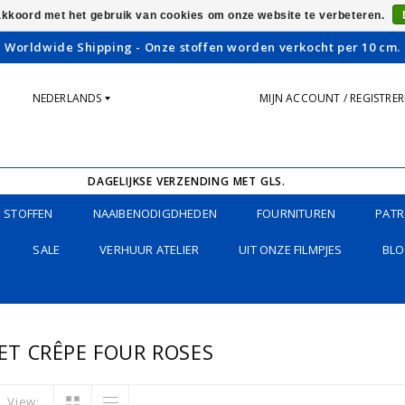
 akkoord met het gebruik van cookies om onze website te verbeteren.
Worldwide Shipping - Onze stoffen worden verkocht per 10 cm.
NEDERLANDS
MIJN ACCOUNT / REGISTRE
DAGELIJKSE VERZENDING MET GLS.
STOFFEN
NAAIBENODIGDHEDEN
FOURNITUREN
PATR
SALE
VERHUUR ATELIER
UIT ONZE FILMPJES
BLO
T CRÊPE FOUR ROSES
View: