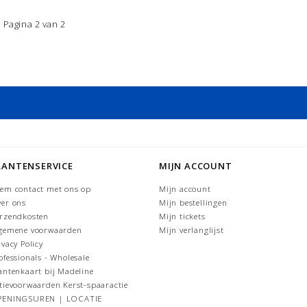
Pagina 2 van 2
LANTENSERVICE
MIJN ACCOUNT
em contact met ons op
Mijn account
er ons
Mijn bestellingen
rzendkosten
Mijn tickets
gemene voorwaarden
Mijn verlanglijst
ivacy Policy
ofessionals - Wholesale
antenkaart bij Madeline
tievoorwaarden Kerst-spaaractie
PENINGSUREN | LOCATIE