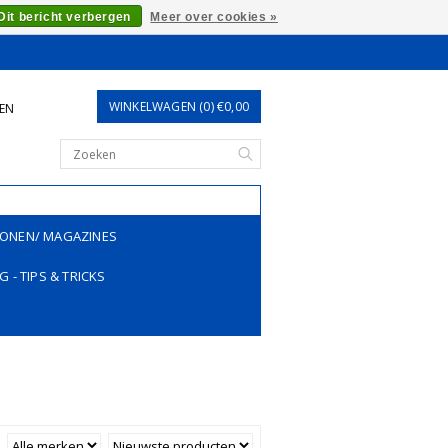
Dit bericht verbergen
Meer over cookies »
WINKELWAGEN (0) €0,00
REN
ONEN/ MAGAZINES
G - TIPS & TRICKS