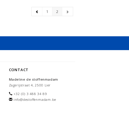
1
2
CONTACT
Madeline de stoffenmadam
Zagerijstraat 4, 2500 Lier
+32 (0) 3 488 34 89
info@destoffenmadam.be