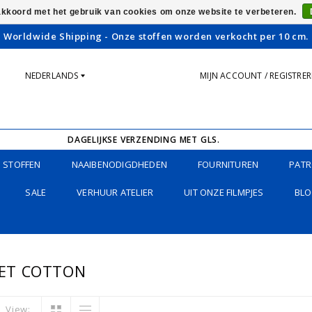
 akkoord met het gebruik van cookies om onze website te verbeteren.
Worldwide Shipping - Onze stoffen worden verkocht per 10 cm.
NEDERLANDS
MIJN ACCOUNT / REGISTRE
DAGELIJKSE VERZENDING MET GLS.
STOFFEN
NAAIBENODIGDHEDEN
FOURNITUREN
PATR
SALE
VERHUUR ATELIER
UIT ONZE FILMPJES
BLO
ET COTTON
View: