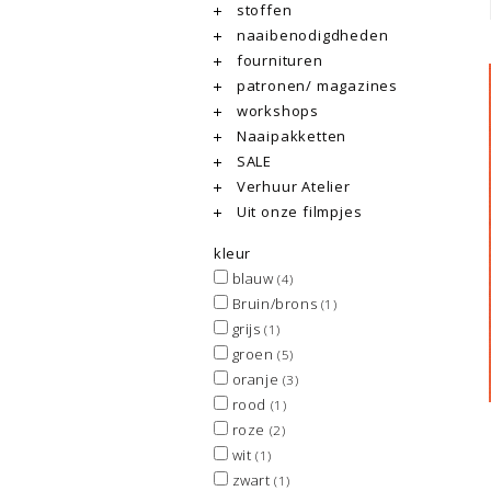
stoffen
naaibenodigdheden
fournituren
patronen/ magazines
workshops
Naaipakketten
SALE
Verhuur Atelier
Uit onze filmpjes
kleur
blauw
(4)
Bruin/brons
(1)
grijs
(1)
groen
(5)
oranje
(3)
rood
(1)
roze
(2)
wit
(1)
zwart
(1)