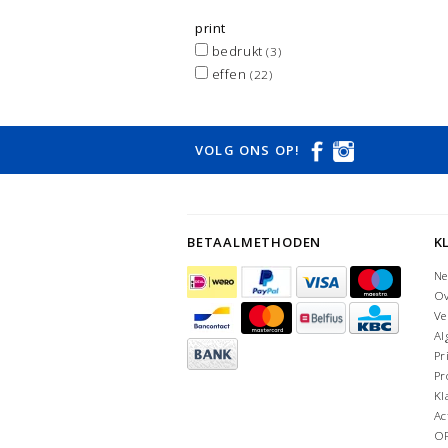
print
bedrukt
(3)
effen
(22)
VOLG ONS OP!
BETAALMETHODEN
K
Ne
Ov
Ve
Al
Pr
Pr
Kl
Ac
O