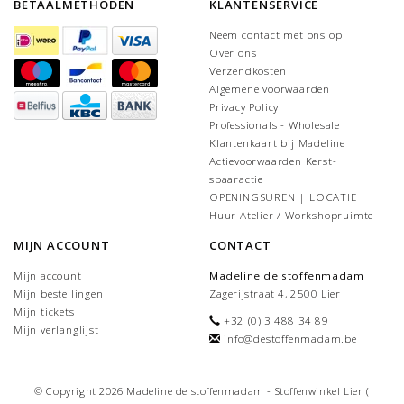
BETAALMETHODEN
KLANTENSERVICE
Neem contact met ons op
Over ons
Verzendkosten
Algemene voorwaarden
Privacy Policy
Professionals - Wholesale
Klantenkaart bij Madeline
Actievoorwaarden Kerst-
spaaractie
OPENINGSUREN | LOCATIE
Huur Atelier / Workshopruimte
MIJN ACCOUNT
CONTACT
Mijn account
Madeline de stoffenmadam
Mijn bestellingen
Zagerijstraat 4, 2500 Lier
Mijn tickets
+32 (0) 3 488 34 89
Mijn verlanglijst
info@destoffenmadam.be
© Copyright 2026 Madeline de stoffenmadam - Stoffenwinkel Lier (