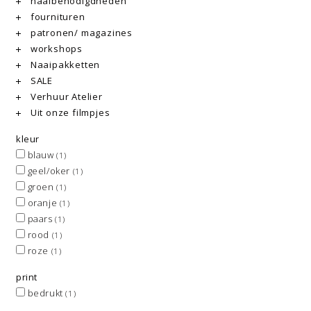
naaibenodigdheden
fournituren
patronen/ magazines
workshops
Naaipakketten
SALE
Verhuur Atelier
Uit onze filmpjes
kleur
blauw
(1)
geel/oker
(1)
groen
(1)
oranje
(1)
paars
(1)
rood
(1)
roze
(1)
print
bedrukt
(1)