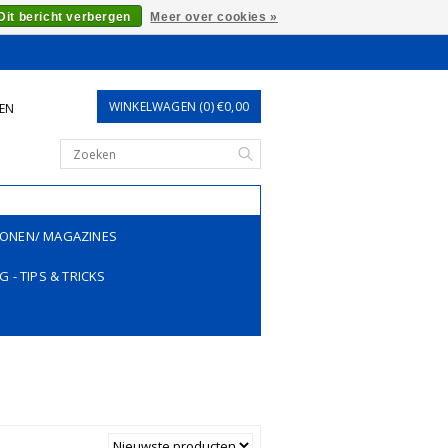
Dit bericht verbergen
Meer over cookies »
WINKELWAGEN (0) €0,00
REN
ONEN/ MAGAZINES
G - TIPS & TRICKS