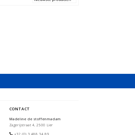
CONTACT
Madeline de stoffenmadam
Zagerijstraat 4, 2500 Lier
+32 (0) 3 488 34 89