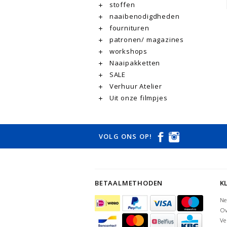
stoffen
naaibenodigdheden
fournituren
patronen/ magazines
workshops
Naaipakketten
SALE
Verhuur Atelier
Uit onze filmpjes
VOLG ONS OP!
BETAALMETHODEN
K
Ne
Ov
Ve