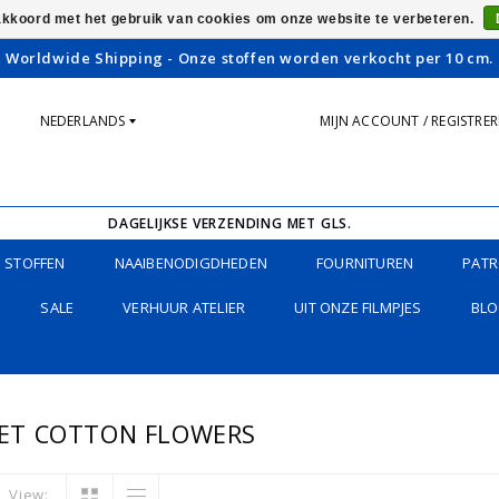
 akkoord met het gebruik van cookies om onze website te verbeteren.
Worldwide Shipping - Onze stoffen worden verkocht per 10 cm.
NEDERLANDS
MIJN ACCOUNT / REGISTRE
DAGELIJKSE VERZENDING MET GLS.
STOFFEN
NAAIBENODIGDHEDEN
FOURNITUREN
PATR
SALE
VERHUUR ATELIER
UIT ONZE FILMPJES
BLO
ET COTTON FLOWERS
View: