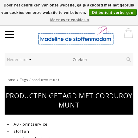
Door het gebruiken van onze website, ga je akkoord met het gebruik
van cookies om onze website te verbeteren.
Dit bericht verbergen
Worldwide Shipping - Onze stoffen worden verkocht per 10 cm.
Meer over cookies »
Nederlands
Home
/
Tags
/
corduroy munt
PRODUCTEN GETAGD MET CORDUROY
MUNT
A0 - printservice
stoffen