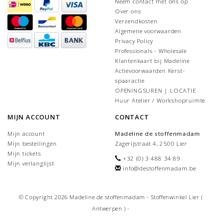
Neem contact met ons op
Over ons
Verzendkosten
Algemene voorwaarden
Privacy Policy
Professionals - Wholesale
Klantenkaart bij Madeline
Actievoorwaarden Kerst-
spaaractie
OPENINGSUREN | LOCATIE
Huur Atelier / Workshopruimte
MIJN ACCOUNT
CONTACT
Mijn account
Madeline de stoffenmadam
Mijn bestellingen
Zagerijstraat 4, 2500 Lier
Mijn tickets
+32 (0) 3 488 34 89
Mijn verlanglijst
info@destoffenmadam.be
© Copyright 2026 Madeline de stoffenmadam - Stoffenwinkel Lier (
Antwerpen ) -