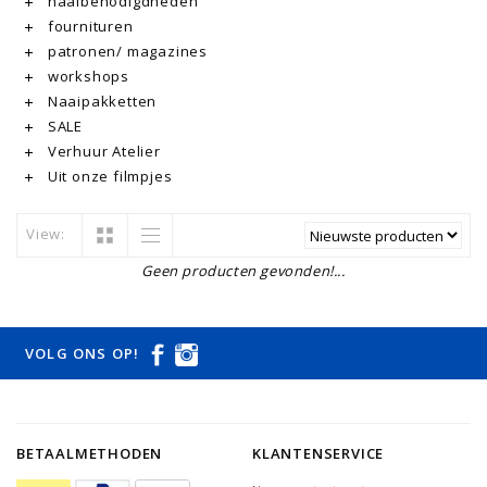
naaibenodigdheden
fournituren
patronen/ magazines
workshops
Naaipakketten
SALE
Verhuur Atelier
Uit onze filmpjes
View:
Geen producten gevonden!...
VOLG ONS OP!
BETAALMETHODEN
KLANTENSERVICE