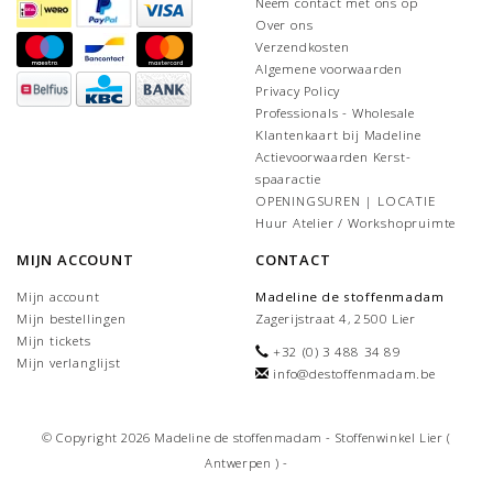
Neem contact met ons op
Over ons
Verzendkosten
Algemene voorwaarden
Privacy Policy
Professionals - Wholesale
Klantenkaart bij Madeline
Actievoorwaarden Kerst-
spaaractie
OPENINGSUREN | LOCATIE
Huur Atelier / Workshopruimte
MIJN ACCOUNT
CONTACT
Mijn account
Madeline de stoffenmadam
Mijn bestellingen
Zagerijstraat 4, 2500 Lier
Mijn tickets
+32 (0) 3 488 34 89
Mijn verlanglijst
info@destoffenmadam.be
© Copyright 2026 Madeline de stoffenmadam - Stoffenwinkel Lier (
Antwerpen ) -