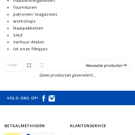
naaibenodigdheden
fournituren
patronen/ magazines
workshops
Naaipakketten
SALE
Verhuur Atelier
Uit onze filmpjes
View:
Geen producten gevonden!...
VOLG ONS OP!
BETAALMETHODEN
KLANTENSERVICE