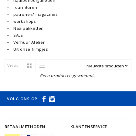
naaibenodigdheden
fournituren
patronen/ magazines
workshops
Naaipakketten
SALE
Verhuur Atelier
Uit onze filmpjes
View:
Geen producten gevonden!...
VOLG ONS OP!
BETAALMETHODEN
KLANTENSERVICE