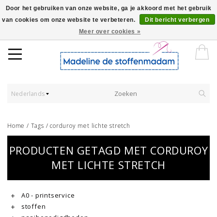
Door het gebruiken van onze website, ga je akkoord met het gebruik
van cookies om onze website te verbeteren.
Dit bericht verbergen
Worldwide Shipping - Onze stoffen worden verkocht per 10 cm.
Meer over cookies »
Nederlands
Home
/
Tags
/
corduroy met lichte stretch
PRODUCTEN GETAGD MET CORDUROY
MET LICHTE STRETCH
A0 - printservice
stoffen