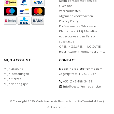
Neem contact met ons op
Over ons
Verzendkosten
Algemene voorwaarden
Privacy Policy
Professionals - Wholesale
Klantenkaart bij Madeline
Actievoorwaarden Kerst-
spaaractie
OPENINGSUREN | LOCATIE
Huur Atelier / Workshopruimte
MIJN ACCOUNT
CONTACT
Mijn account
Madeline de stoffenmadam
Mijn bestellingen
Zagerijstraat 4, 2500 Lier
Mijn tickets
+32 (0) 3 488 34 89
Mijn verlanglijst
info@destoffenmadam.be
© Copyright 2026 Madeline de stoffenmadam - Stoffenwinkel Lier (
Antwerpen ) -