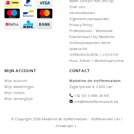
Neem contact met ons op
Over ons
Verzendkosten
Algemene voorwaarden
Privacy Policy
Professionals - Wholesale
Klantenkaart bij Madeline
Actievoorwaarden Kerst-
spaaractie
OPENINGSUREN | LOCATIE
Huur Atelier / Workshopruimte
MIJN ACCOUNT
CONTACT
Mijn account
Madeline de stoffenmadam
Mijn bestellingen
Zagerijstraat 4, 2500 Lier
Mijn tickets
+32 (0) 3 488 34 89
Mijn verlanglijst
info@destoffenmadam.be
© Copyright 2026 Madeline de stoffenmadam - Stoffenwinkel Lier (
Antwerpen ) -