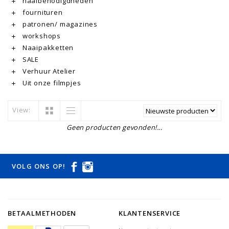
naaibenodigdheden
fournituren
patronen/ magazines
workshops
Naaipakketten
SALE
Verhuur Atelier
Uit onze filmpjes
View:
Geen producten gevonden!...
VOLG ONS OP!
BETAALMETHODEN
KLANTENSERVICE