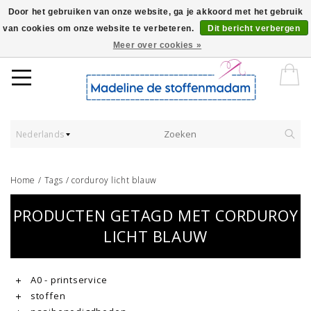
Door het gebruiken van onze website, ga je akkoord met het gebruik
van cookies om onze website te verbeteren.
Dit bericht verbergen
Worldwide Shipping - Onze stoffen worden verkocht per 10 cm.
Meer over cookies »
Nederlands
Home
/
Tags
/
corduroy licht blauw
PRODUCTEN GETAGD MET CORDUROY
LICHT BLAUW
A0 - printservice
stoffen