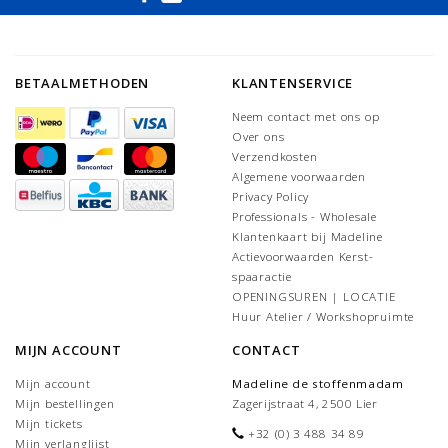
BETAALMETHODEN
KLANTENSERVICE
Neem contact met ons op
Over ons
Verzendkosten
Algemene voorwaarden
Privacy Policy
Professionals - Wholesale
Klantenkaart bij Madeline
Actievoorwaarden Kerst-
spaaractie
OPENINGSUREN | LOCATIE
Huur Atelier / Workshopruimte
MIJN ACCOUNT
CONTACT
Mijn account
Madeline de stoffenmadam
Mijn bestellingen
Zagerijstraat 4, 2500 Lier
Mijn tickets
+32 (0) 3 488 34 89
Mijn verlanglijst