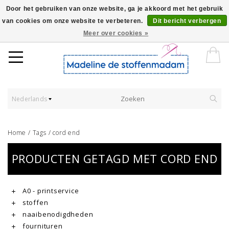
Door het gebruiken van onze website, ga je akkoord met het gebruik
van cookies om onze website te verbeteren.
Dit bericht verbergen
Worldwide Shipping - Onze stoffen worden verkocht per 10 cm.
Meer over cookies »
Nederlands
Home
/
Tags
/
cord end
PRODUCTEN GETAGD MET CORD END
A0 - printservice
stoffen
naaibenodigdheden
fournituren