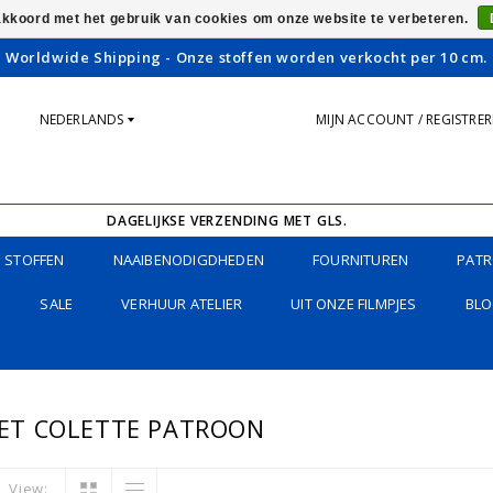
 akkoord met het gebruik van cookies om onze website te verbeteren.
Worldwide Shipping - Onze stoffen worden verkocht per 10 cm.
NEDERLANDS
MIJN ACCOUNT / REGISTRE
DAGELIJKSE VERZENDING MET GLS.
STOFFEN
NAAIBENODIGDHEDEN
FOURNITUREN
PATR
SALE
VERHUUR ATELIER
UIT ONZE FILMPJES
BLO
ET COLETTE PATROON
View: