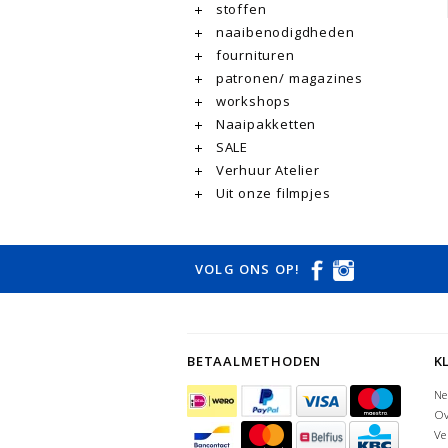
stoffen
naaibenodigdheden
fournituren
patronen/ magazines
workshops
Naaipakketten
SALE
Verhuur Atelier
Uit onze filmpjes
VOLG ONS OP!
BETAALMETHODEN
K
Ne
Ov
Ve