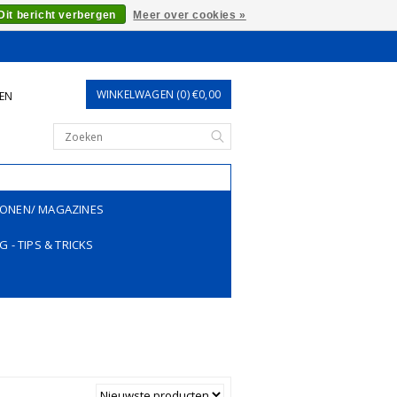
Dit bericht verbergen
Meer over cookies »
WINKELWAGEN (0) €0,00
REN
ONEN/ MAGAZINES
G - TIPS & TRICKS