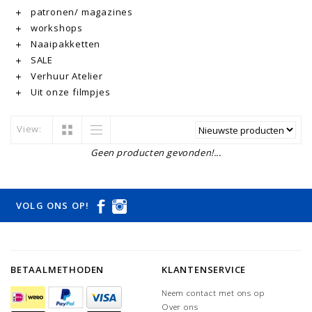
patronen/ magazines
workshops
Naaipakketten
SALE
Verhuur Atelier
Uit onze filmpjes
View:
Geen producten gevonden!...
VOLG ONS OP!
BETAALMETHODEN
KLANTENSERVICE
Neem contact met ons op
Over ons