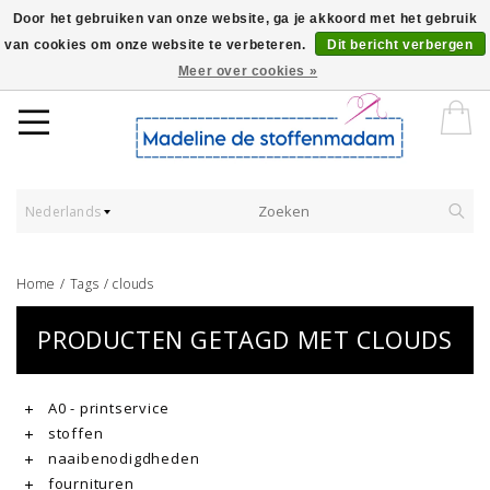
Door het gebruiken van onze website, ga je akkoord met het gebruik
van cookies om onze website te verbeteren.
Dit bericht verbergen
Worldwide Shipping - Onze stoffen worden verkocht per 10 cm.
Meer over cookies »
Nederlands
Home
/
Tags
/
clouds
PRODUCTEN GETAGD MET CLOUDS
A0 - printservice
stoffen
naaibenodigdheden
fournituren