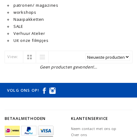
patronen/ magazines
workshops
Naaipakketten
SALE
Verhuur Atelier
Uit onze filmpjes
View:
Geen producten gevonden!...
VOLG ONS OP!
BETAALMETHODEN
KLANTENSERVICE
Neem contact met ons op
Over ons