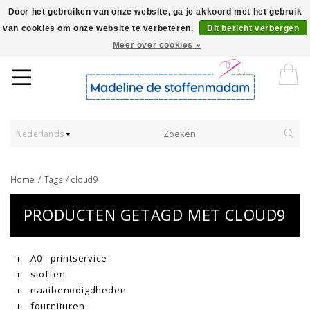
Door het gebruiken van onze website, ga je akkoord met het gebruik
van cookies om onze website te verbeteren.
Dit bericht verbergen
Worldwide Shipping - Onze stoffen worden verkocht per 10 cm.
Meer over cookies »
Nederlands
Home
/
Tags
/
cloud9
PRODUCTEN GETAGD MET CLOUD9
A0 - printservice
stoffen
naaibenodigdheden
fournituren