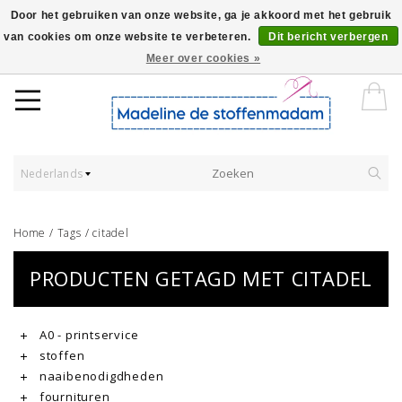
Door het gebruiken van onze website, ga je akkoord met het gebruik
van cookies om onze website te verbeteren.
Dit bericht verbergen
Worldwide Shipping - Onze stoffen worden verkocht per 10 cm.
Meer over cookies »
Nederlands
Home
/
Tags
/
citadel
PRODUCTEN GETAGD MET CITADEL
A0 - printservice
stoffen
naaibenodigdheden
fournituren