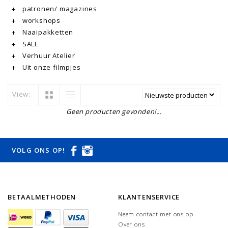
patronen/ magazines
workshops
Naaipakketten
SALE
Verhuur Atelier
Uit onze filmpjes
View:
Geen producten gevonden!...
VOLG ONS OP!
BETAALMETHODEN
KLANTENSERVICE
Neem contact met ons op
Over ons