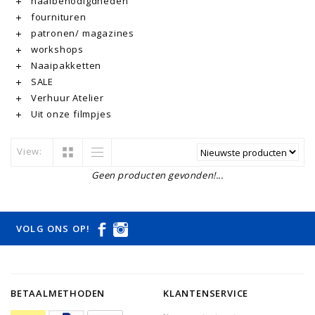
naaibenodigdheden
fournituren
patronen/ magazines
workshops
Naaipakketten
SALE
Verhuur Atelier
Uit onze filmpjes
View:
Geen producten gevonden!...
VOLG ONS OP!
BETAALMETHODEN
KLANTENSERVICE