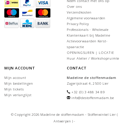
Neem contact met ons op
Over ons
Verzendkosten
Algemene voorwaarden
Privacy Policy
Professionals - Wholesale
Klantenkaart bij Madeline
Actievoorwaarden Kerst-
spaaractie
OPENINGSUREN | LOCATIE
Huur Atelier / Workshopruimte
MIJN ACCOUNT
CONTACT
Mijn account
Madeline de stoffenmadam
Mijn bestellingen
Zagerijstraat 4, 2500 Lier
Mijn tickets
+32 (0) 3 488 34 89
Mijn verlanglijst
info@destoffenmadam.be
© Copyright 2026 Madeline de stoffenmadam - Stoffenwinkel Lier (
Antwerpen ) -