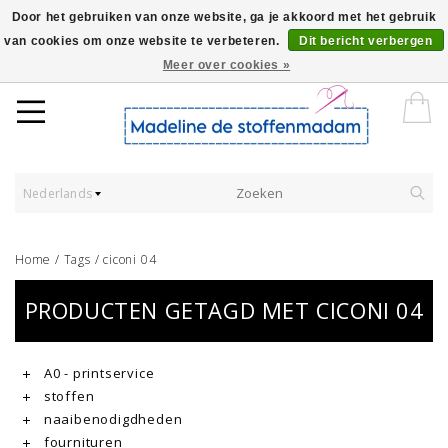
Door het gebruiken van onze website, ga je akkoord met het gebruik
van cookies om onze website te verbeteren.
Dit bericht verbergen
Worldwide Shipping - Onze stoffen worden verkocht per 10 cm.
Meer over cookies »
Nederlands
Home
/
Tags
/
ciconi 04
PRODUCTEN GETAGD MET CICONI 04
A0 - printservice
stoffen
naaibenodigdheden
fournituren