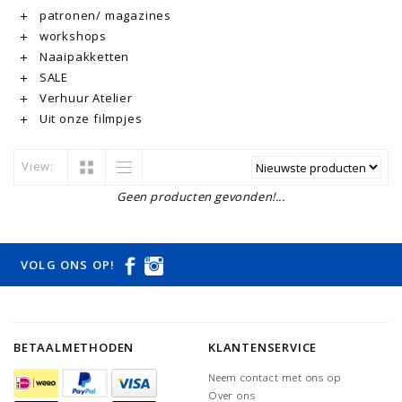
patronen/ magazines
workshops
Naaipakketten
SALE
Verhuur Atelier
Uit onze filmpjes
View:
Geen producten gevonden!...
VOLG ONS OP!
BETAALMETHODEN
KLANTENSERVICE
Neem contact met ons op
Over ons