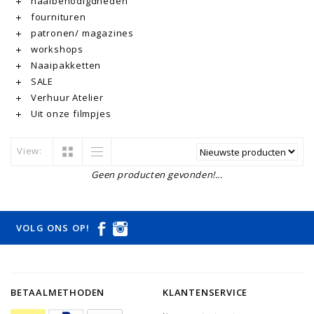
naaibenodigdheden
fournituren
patronen/ magazines
workshops
Naaipakketten
SALE
Verhuur Atelier
Uit onze filmpjes
View:
Geen producten gevonden!...
VOLG ONS OP!
BETAALMETHODEN
KLANTENSERVICE