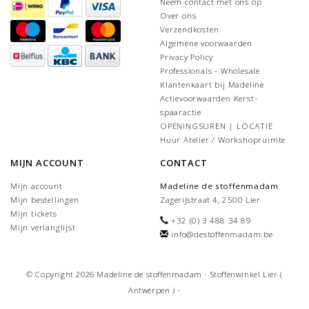
Neem contact met ons op
Over ons
Verzendkosten
Algemene voorwaarden
Privacy Policy
Professionals - Wholesale
Klantenkaart bij Madeline
Actievoorwaarden Kerst-
spaaractie
OPENINGSUREN | LOCATIE
Huur Atelier / Workshopruimte
MIJN ACCOUNT
CONTACT
Mijn account
Madeline de stoffenmadam
Mijn bestellingen
Zagerijstraat 4, 2500 Lier
Mijn tickets
+32 (0) 3 488 34 89
Mijn verlanglijst
info@destoffenmadam.be
© Copyright 2026 Madeline de stoffenmadam - Stoffenwinkel Lier (
Antwerpen ) -