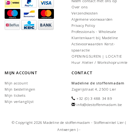
Neem contact met ons op
Over ons
Verzendkosten
Algemene voorwaarden
Privacy Policy
Professionals - Wholesale
Klantenkaart bij Madeline
Actievoorwaarden Kerst-
spaaractie
OPENINGSUREN | LOCATIE
Huur Atelier / Workshopruimte
MIJN ACCOUNT
CONTACT
Mijn account
Madeline de stoffenmadam
Mijn bestellingen
Zagerijstraat 4, 2500 Lier
Mijn tickets
+32 (0) 3 488 34 89
Mijn verlanglijst
info@destoffenmadam.be
© Copyright 2026 Madeline de stoffenmadam - Stoffenwinkel Lier (
Antwerpen ) -