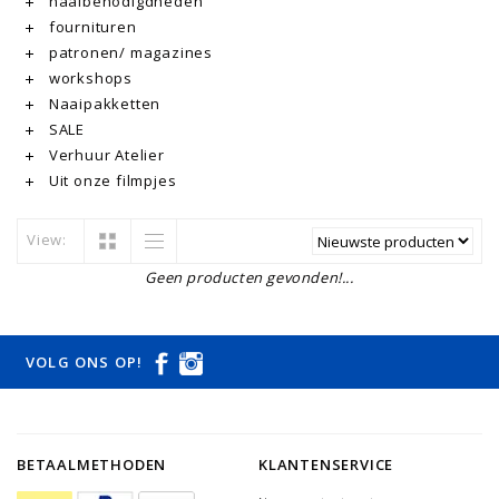
naaibenodigdheden
fournituren
patronen/ magazines
workshops
Naaipakketten
SALE
Verhuur Atelier
Uit onze filmpjes
View:
Geen producten gevonden!...
VOLG ONS OP!
BETAALMETHODEN
KLANTENSERVICE