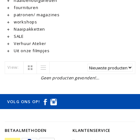
naaibenodigdheden
fournituren
patronen/ magazines
workshops
Naaipakketten
SALE
Verhuur Atelier
Uit onze filmpjes
View:
Geen producten gevonden!...
VOLG ONS OP!
BETAALMETHODEN
KLANTENSERVICE