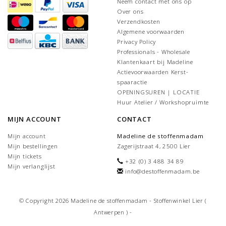
Neem contact met ons op
Over ons
Verzendkosten
Algemene voorwaarden
Privacy Policy
Professionals - Wholesale
Klantenkaart bij Madeline
Actievoorwaarden Kerst-
spaaractie
OPENINGSUREN | LOCATIE
Huur Atelier / Workshopruimte
MIJN ACCOUNT
CONTACT
Mijn account
Madeline de stoffenmadam
Mijn bestellingen
Zagerijstraat 4, 2500 Lier
Mijn tickets
+32 (0) 3 488 34 89
Mijn verlanglijst
info@destoffenmadam.be
© Copyright 2026 Madeline de stoffenmadam - Stoffenwinkel Lier (
Antwerpen ) -