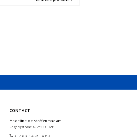
CONTACT
Madeline de stoffenmadam
Zagerijstraat 4, 2500 Lier
+32 (0) 3 488 34 89