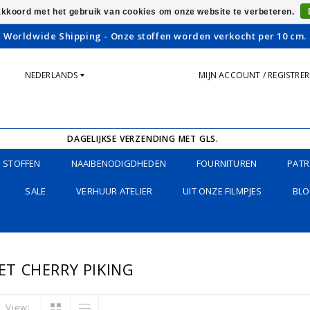
 akkoord met het gebruik van cookies om onze website te verbeteren.
Worldwide Shipping - Onze stoffen worden verkocht per 10 cm.
NEDERLANDS
MIJN ACCOUNT / REGISTRE
DAGELIJKSE VERZENDING MET GLS.
STOFFEN
NAAIBENODIGDHEDEN
FOURNITUREN
PATR
SALE
VERHUUR ATELIER
UIT ONZE FILMPJES
BLO
T CHERRY PIKING
View: