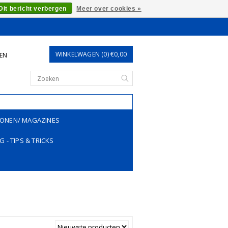
Dit bericht verbergen
Meer over cookies »
WINKELWAGEN (0) €0,00
REN
ONEN/ MAGAZINES
G - TIPS & TRICKS