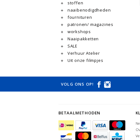
stoffen
naaibenodigdheden
fournituren
patronen/ magazines
workshops
Naaipakketten
SALE
Verhuur Atelier
Uit onze filmpjes
VOLG ONS OP!
BETAALMETHODEN
K
Ne
Ov
Ve