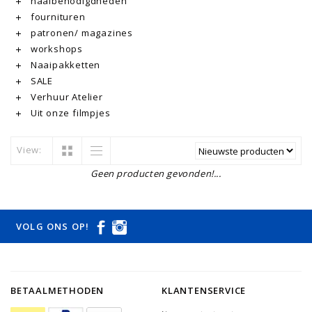
naaibenodigdheden
fournituren
patronen/ magazines
workshops
Naaipakketten
SALE
Verhuur Atelier
Uit onze filmpjes
View:
Geen producten gevonden!...
VOLG ONS OP!
BETAALMETHODEN
KLANTENSERVICE