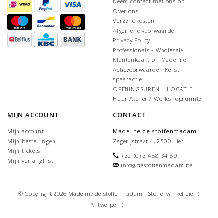
Neem contact met ons op
Over ons
Verzendkosten
Algemene voorwaarden
Privacy Policy
Professionals - Wholesale
Klantenkaart bij Madeline
Actievoorwaarden Kerst-
spaaractie
OPENINGSUREN | LOCATIE
Huur Atelier / Workshopruimte
MIJN ACCOUNT
CONTACT
Mijn account
Madeline de stoffenmadam
Mijn bestellingen
Zagerijstraat 4, 2500 Lier
Mijn tickets
+32 (0) 3 488 34 89
Mijn verlanglijst
info@destoffenmadam.be
© Copyright 2026 Madeline de stoffenmadam - Stoffenwinkel Lier (
Antwerpen ) -