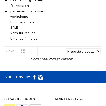
naaibenodigdheden
fournituren
patronen/ magazines
workshops
Naaipakketten
SALE
Verhuur Atelier
Uit onze filmpjes
View:
Geen producten gevonden!...
VOLG ONS OP!
BETAALMETHODEN
KLANTENSERVICE