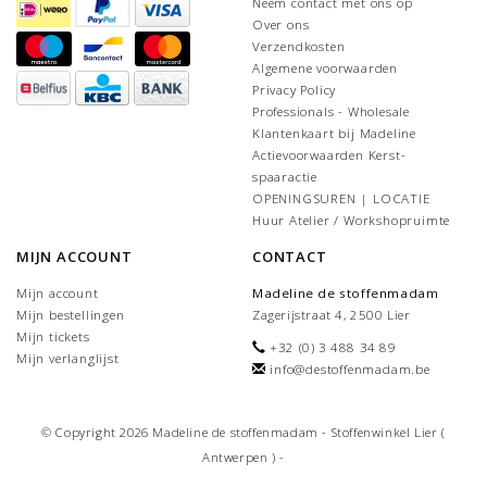
Neem contact met ons op
Over ons
Verzendkosten
Algemene voorwaarden
Privacy Policy
Professionals - Wholesale
Klantenkaart bij Madeline
Actievoorwaarden Kerst-
spaaractie
OPENINGSUREN | LOCATIE
Huur Atelier / Workshopruimte
MIJN ACCOUNT
CONTACT
Mijn account
Madeline de stoffenmadam
Mijn bestellingen
Zagerijstraat 4, 2500 Lier
Mijn tickets
+32 (0) 3 488 34 89
Mijn verlanglijst
info@destoffenmadam.be
© Copyright 2026 Madeline de stoffenmadam - Stoffenwinkel Lier (
Antwerpen ) -