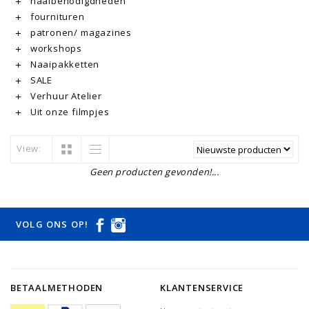
naaibenodigdheden
fournituren
patronen/ magazines
workshops
Naaipakketten
SALE
Verhuur Atelier
Uit onze filmpjes
View:
Geen producten gevonden!...
VOLG ONS OP!
BETAALMETHODEN
KLANTENSERVICE