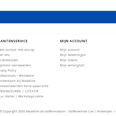
je in La Maison Victor editie 5 2018.
LANTENSERVICE
MIJN ACCOUNT
em contact met ons op
Mijn account
er ons
Mijn bestellingen
rzendkosten
Mijn tickets
gemene voorwaarden
Mijn verlanglijst
ivacy Policy
ofessionals - Wholesale
antenkaart bij Madeline
tievoorwaarden Kerst-spaaractie
PENINGSUREN | LOCATIE
ur Atelier / Workshopruimte
© Copyright 2026 Madeline de stoffenmadam - Stoffenwinkel Lier ( Antwerpen ) 