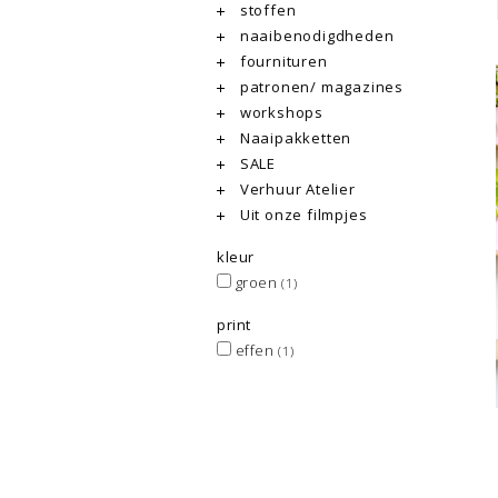
stoffen
naaibenodigdheden
fournituren
patronen/ magazines
workshops
Naaipakketten
SALE
Verhuur Atelier
Uit onze filmpjes
kleur
groen
(1)
print
effen
(1)