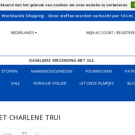
 akkoord met het gebruik van cookies om onze website te verbeteren.
Worldwide Shipping - Onze stoffen worden verkocht per 10 cm.
NEDERLANDS
MIJN ACCOUNT / REGISTRE
DAGELIJKSE VERZENDING MET GLS.
STOFFEN
NAAIBENODIGDHEDEN
FOURNITUREN
PATR
SALE
VERHUUR ATELIER
UIT ONZE FILMPJES
BLO
T CHARLENE TRUI
View: