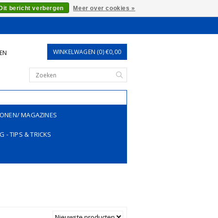
Dit bericht verbergen
Meer over cookies »
WINKELWAGEN (0) €0,00
REN
ONEN/ MAGAZINES
G - TIPS & TRICKS