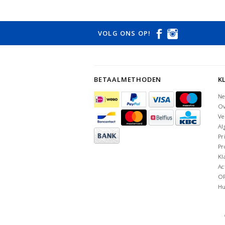
VOLG ONS OP!
BETAALMETHODEN
K
Ne
Ov
Ve
Al
Pr
Pr
Kl
Ac
O
Hu