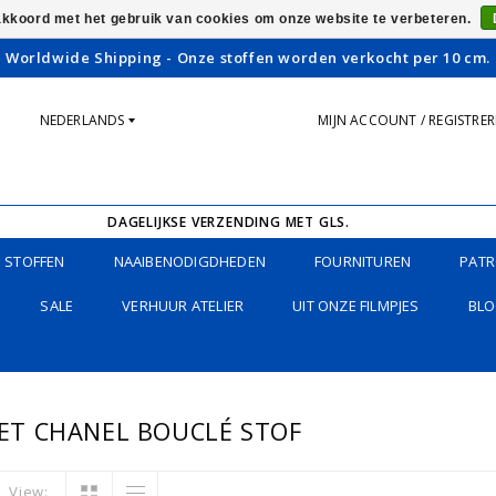
 akkoord met het gebruik van cookies om onze website te verbeteren.
Worldwide Shipping - Onze stoffen worden verkocht per 10 cm.
NEDERLANDS
MIJN ACCOUNT / REGISTRE
DAGELIJKSE VERZENDING MET GLS.
STOFFEN
NAAIBENODIGDHEDEN
FOURNITUREN
PATR
SALE
VERHUUR ATELIER
UIT ONZE FILMPJES
BLO
T CHANEL BOUCLÉ STOF
View: