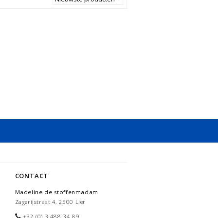
CONTACT
Madeline de stoffenmadam
Zagerijstraat 4, 2500 Lier
+32 (0) 3 488 34 89