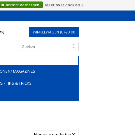
Dit bericht verbergen
Meer over cookies »
WINKELWAGEN (0) €0,00
REN
ONEN/ MAGAZINES
G - TIPS & TRICKS