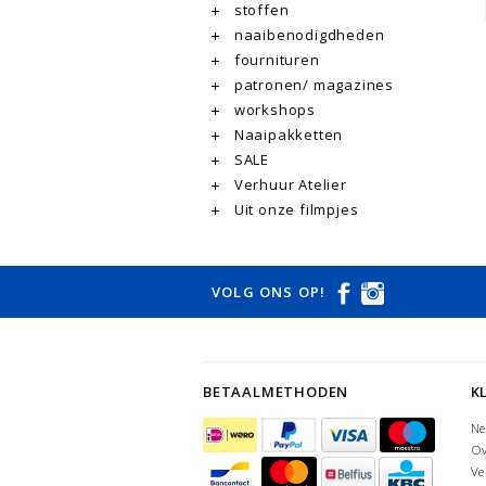
stoffen
naaibenodigdheden
fournituren
patronen/ magazines
workshops
Naaipakketten
SALE
Verhuur Atelier
Uit onze filmpjes
VOLG ONS OP!
BETAALMETHODEN
K
Ne
Ov
Ve