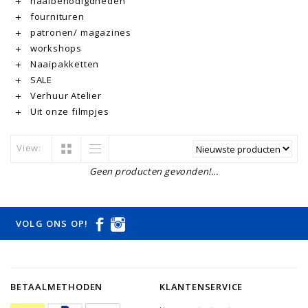
naaibenodigdheden
fournituren
patronen/ magazines
workshops
Naaipakketten
SALE
Verhuur Atelier
Uit onze filmpjes
View:
Geen producten gevonden!...
VOLG ONS OP!
BETAALMETHODEN
KLANTENSERVICE