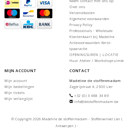
Neem contact met ons op
Over ons
Verzendkosten
Algemene voorwaarden
Privacy Policy
Professionals - Wholesale
Klantenkaart bij Madeline
Actievoorwaarden Kerst-
spaaractie
OPENINGSUREN | LOCATIE
Huur Atelier / Workshopruimte
MIJN ACCOUNT
CONTACT
Mijn account
Madeline de stoffenmadam
Mijn bestellingen
Zagerijstraat 4, 2500 Lier
Mijn tickets
+32 (0) 3 488 34 89
Mijn verlanglijst
info@destoffenmadam.be
© Copyright 2026 Madeline de stoffenmadam - Stoffenwinkel Lier (
Antwerpen ) -