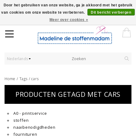
Door het gebruiken van onze website, ga je akkoord met het gebruik
van cookies om onze website te verbeteren.
Dit bericht verbergen
Worldwide Shipping - Onze stoffen worden verkocht per 10 cm.
Meer over cookies »
Nederlands
Home
/
Tags
/
cars
PRODUCTEN GETAGD MET CARS
A0 - printservice
stoffen
naaibenodigdheden
fournituren