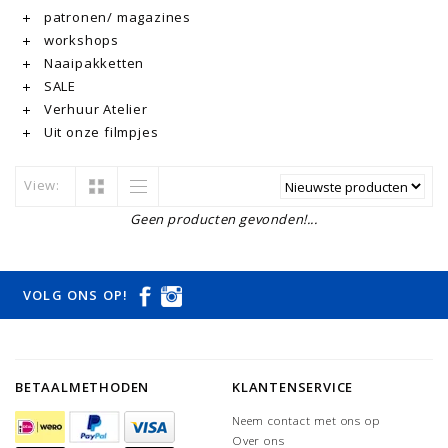
patronen/ magazines
workshops
Naaipakketten
SALE
Verhuur Atelier
Uit onze filmpjes
View:
Geen producten gevonden!...
VOLG ONS OP!
BETAALMETHODEN
KLANTENSERVICE
Neem contact met ons op
Over ons