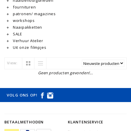
naaibenodigdheden
fournituren
patronen/ magazines
workshops
Naaipakketten
SALE
Verhuur Atelier
Uit onze filmpjes
View:
Geen producten gevonden!...
VOLG ONS OP!
BETAALMETHODEN
KLANTENSERVICE