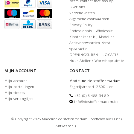
Neem contact met ons op
Over ons
Verzendkosten
Algemene voorwaarden
Privacy Policy
Professionals - Wholesale
Klantenkaart bij Madeline
Actievoorwaarden Kerst-
spaaractie
OPENINGSUREN | LOCATIE
Huur Atelier / Workshopruimte
MIJN ACCOUNT
CONTACT
Mijn account
Madeline de stoffenmadam
Mijn bestellingen
Zagerijstraat 4, 2500 Lier
Mijn tickets
+32 (0) 3 488 34 89
Mijn verlanglijst
info@destoffenmadam.be
© Copyright 2026 Madeline de stoffenmadam - Stoffenwinkel Lier (
Antwerpen ) -