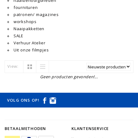
naaibenodigdheden
fournituren
patronen/ magazines
workshops
Naaipakketten
SALE
Verhuur Atelier
Uit onze filmpjes
View:
Geen producten gevonden!...
VOLG ONS OP!
BETAALMETHODEN
KLANTENSERVICE