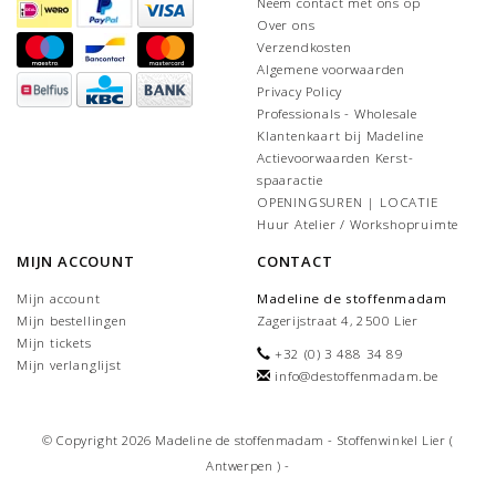
Neem contact met ons op
Over ons
Verzendkosten
Algemene voorwaarden
Privacy Policy
Professionals - Wholesale
Klantenkaart bij Madeline
Actievoorwaarden Kerst-
spaaractie
OPENINGSUREN | LOCATIE
Huur Atelier / Workshopruimte
MIJN ACCOUNT
CONTACT
Mijn account
Madeline de stoffenmadam
Mijn bestellingen
Zagerijstraat 4, 2500 Lier
Mijn tickets
+32 (0) 3 488 34 89
Mijn verlanglijst
info@destoffenmadam.be
© Copyright 2026 Madeline de stoffenmadam - Stoffenwinkel Lier (
Antwerpen ) -