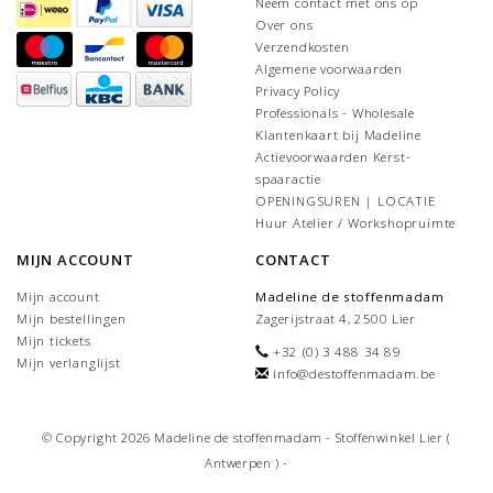
Neem contact met ons op
Over ons
Verzendkosten
Algemene voorwaarden
Privacy Policy
Professionals - Wholesale
Klantenkaart bij Madeline
Actievoorwaarden Kerst-
spaaractie
OPENINGSUREN | LOCATIE
Huur Atelier / Workshopruimte
MIJN ACCOUNT
CONTACT
Mijn account
Madeline de stoffenmadam
Mijn bestellingen
Zagerijstraat 4, 2500 Lier
Mijn tickets
+32 (0) 3 488 34 89
Mijn verlanglijst
info@destoffenmadam.be
© Copyright 2026 Madeline de stoffenmadam - Stoffenwinkel Lier (
Antwerpen ) -