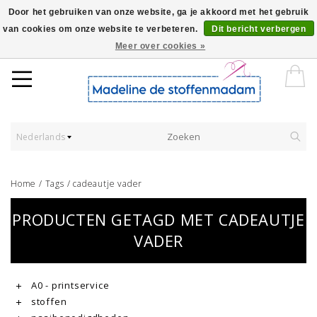
Door het gebruiken van onze website, ga je akkoord met het gebruik
van cookies om onze website te verbeteren.
Dit bericht verbergen
Worldwide Shipping - Onze stoffen worden verkocht per 10 cm.
Meer over cookies »
Nederlands
Home
/
Tags
/
cadeautje vader
PRODUCTEN GETAGD MET CADEAUTJE
VADER
A0 - printservice
stoffen