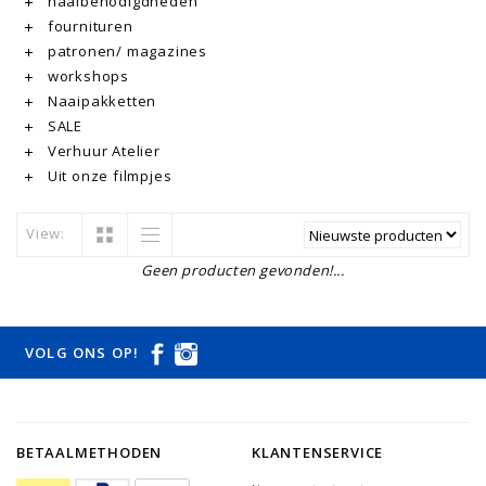
naaibenodigdheden
fournituren
patronen/ magazines
workshops
Naaipakketten
SALE
Verhuur Atelier
Uit onze filmpjes
View:
Geen producten gevonden!...
VOLG ONS OP!
BETAALMETHODEN
KLANTENSERVICE