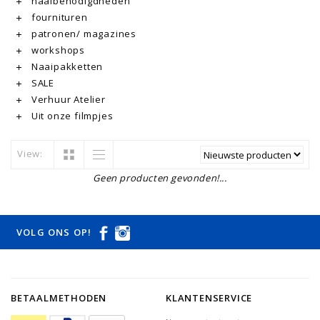
naaibenodigdheden
fournituren
patronen/ magazines
workshops
Naaipakketten
SALE
Verhuur Atelier
Uit onze filmpjes
View:
Geen producten gevonden!...
VOLG ONS OP!
BETAALMETHODEN
KLANTENSERVICE