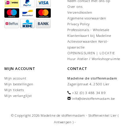
Neem contact met ons op
Over ons
Verzendkosten
Algemene voorwaarden
Privacy Policy
Professionals - Wholesale
Klantenkaart bij Madeline
Actievoorwaarden Kerst-
spaaractie
OPENINGSUREN | LOCATIE
Huur Atelier / Workshopruimte
MIJN ACCOUNT
CONTACT
Mijn account
Madeline de stoffenmadam
Mijn bestellingen
Zagerijstraat 4, 2500 Lier
Mijn tickets
+32 (0) 3 488 34 89
Mijn verlanglijst
info@destoffenmadam.be
© Copyright 2026 Madeline de stoffenmadam - Stoffenwinkel Lier (
Antwerpen ) -