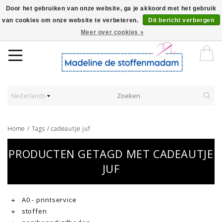
Door het gebruiken van onze website, ga je akkoord met het gebruik
van cookies om onze website te verbeteren.
Dit bericht verbergen
Worldwide Shipping - Onze stoffen worden verkocht per 10 cm.
Meer over cookies »
Nederlands
Home
/
Tags
/
cadeautje juf
PRODUCTEN GETAGD MET CADEAUTJE
JUF
A0 - printservice
stoffen