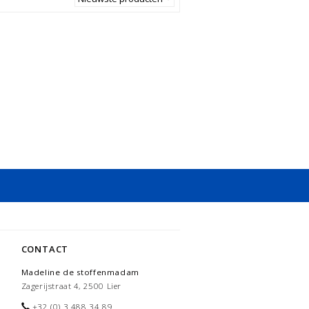
CONTACT
Madeline de stoffenmadam
Zagerijstraat 4, 2500 Lier
+32 (0) 3 488 34 89