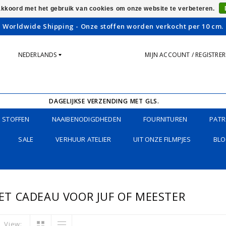
 akkoord met het gebruik van cookies om onze website te verbeteren.
Worldwide Shipping - Onze stoffen worden verkocht per 10 cm.
NEDERLANDS
MIJN ACCOUNT / REGISTRE
DAGELIJKSE VERZENDING MET GLS.
STOFFEN
NAAIBENODIGDHEDEN
FOURNITUREN
PATR
SALE
VERHUUR ATELIER
UIT ONZE FILMPJES
BLO
T CADEAU VOOR JUF OF MEESTER
View: