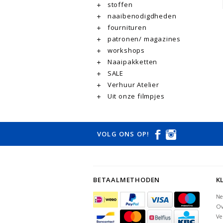
stoffen
naaibenodigdheden
fournituren
patronen/ magazines
workshops
Naaipakketten
SALE
Verhuur Atelier
Uit onze filmpjes
VOLG ONS OP!
BETAALMETHODEN
K
Ne
Ov
Ve