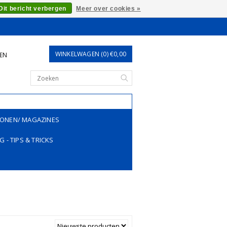
Dit bericht verbergen
Meer over cookies »
WINKELWAGEN (0) €0,00
REN
ONEN/ MAGAZINES
G - TIPS & TRICKS