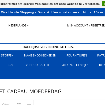
 akkoord met het gebruik van cookies om onze website te verbeteren.
Worldwide Shipping - Onze stoffen worden verkocht per 10 cm.
NEDERLANDS
MIJN ACCOUNT / REGISTRE
DAGELIJKSE VERZENDING MET GLS.
STOFFEN
NAAIBENODIGDHEDEN
FOURNITUREN
PATR
SALE
VERHUUR ATELIER
UIT ONZE FILMPJES
BLO
ET CADEAU MOEDERDAG
View: