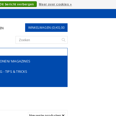
Dit bericht verbergen
Meer over cookies »
WINKELWAGEN (0) €0,00
REN
ONEN/ MAGAZINES
G - TIPS & TRICKS