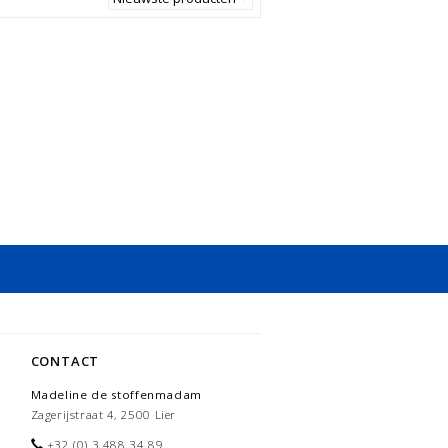
CONTACT
Madeline de stoffenmadam
Zagerijstraat 4, 2500 Lier
+32 (0) 3 488 34 89