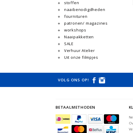
stoffen
naaibenodigdheden
fournituren
patronen/ magazines
workshops
Naaipakketten
SALE
Verhuur Atelier
Uit onze filmpjes
VOLG ONS OP!
BETAALMETHODEN
K
Ne
Ov
Ve