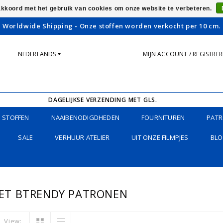
 akkoord met het gebruik van cookies om onze website te verbeteren.
Worldwide Shipping - Onze stoffen worden verkocht per 10 cm.
NEDERLANDS
MIJN ACCOUNT / REGISTRE
DAGELIJKSE VERZENDING MET GLS.
STOFFEN
NAAIBENODIGDHEDEN
FOURNITUREN
PATR
SALE
VERHUUR ATELIER
UIT ONZE FILMPJES
BLO
ET BTRENDY PATRONEN
View: