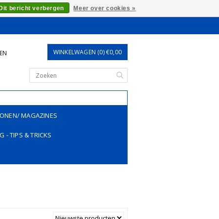
Dit bericht verbergen
Meer over cookies »
WINKELWAGEN (0) €0,00
REN
ONEN/ MAGAZINES
G - TIPS & TRICKS