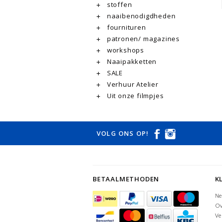
stoffen
naaibenodigdheden
fournituren
patronen/ magazines
workshops
Naaipakketten
SALE
Verhuur Atelier
Uit onze filmpjes
VOLG ONS OP!
BETAALMETHODEN
K
Ne
Ov
Ve