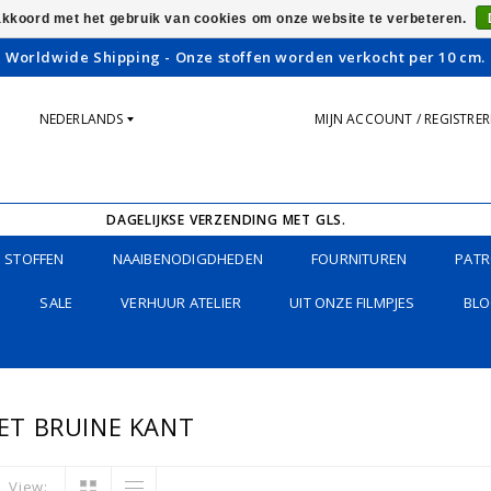
 akkoord met het gebruik van cookies om onze website te verbeteren.
Worldwide Shipping - Onze stoffen worden verkocht per 10 cm.
NEDERLANDS
MIJN ACCOUNT / REGISTRE
DAGELIJKSE VERZENDING MET GLS.
STOFFEN
NAAIBENODIGDHEDEN
FOURNITUREN
PATR
SALE
VERHUUR ATELIER
UIT ONZE FILMPJES
BLO
T BRUINE KANT
View: