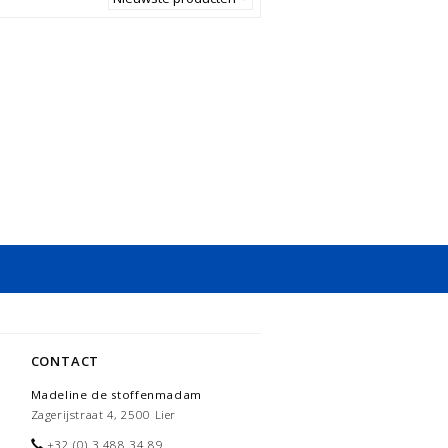
CONTACT
Madeline de stoffenmadam
Zagerijstraat 4, 2500 Lier
+32 (0) 3 488 34 89