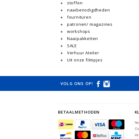
stoffen
naaibenodigdheden
fournituren
patronen/ magazines
workshops
Naaipakketten
SALE
Verhuur Atelier
Uit onze filmpjes
VOLG ONS OP!
BETAALMETHODEN
K
Ne
Ov
Ve