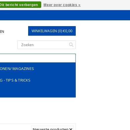
Dit bericht verbergen
Meer over cookies »
WINKELWAGEN (0) €0,00
REN
ONEN/ MAGAZINES
G - TIPS & TRICKS