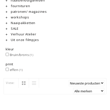
naaibenodigdheden
fournituren
patronen/ magazines
workshops
Naaipakketten
SALE
Verhuur Atelier
Uit onze filmpjes
kleur
Bruin/brons
(1)
print
effen
(1)
View: