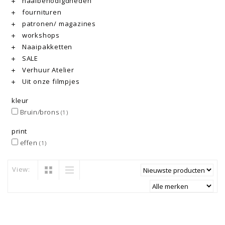
naaibenodigdheden
fournituren
patronen/ magazines
workshops
Naaipakketten
SALE
Verhuur Atelier
Uit onze filmpjes
kleur
Bruin/brons
(1)
print
effen
(1)
View: