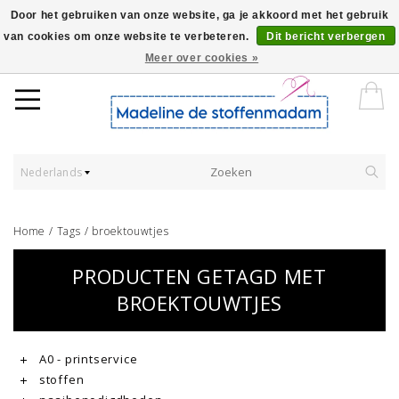
Door het gebruiken van onze website, ga je akkoord met het gebruik
van cookies om onze website te verbeteren.
Dit bericht verbergen
Worldwide Shipping - Onze stoffen worden verkocht per 10 cm.
Meer over cookies »
Nederlands
Home
/
Tags
/
broektouwtjes
PRODUCTEN GETAGD MET
BROEKTOUWTJES
A0 - printservice
stoffen