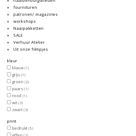
naaibenodigdheden
fournituren
patronen/ magazines
workshops
Naaipakketten
SALE
Verhuur Atelier
Uit onze filmpjes
kleur
blauw
(1)
grijs
(1)
groen
(2)
paars
(1)
rood
(1)
wit
(3)
zwart
(3)
print
bedrukt
(5)
effen
(2)