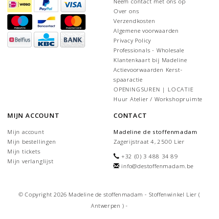
Neem contact met ons op
Over ons
Verzendkosten
Algemene voorwaarden
Privacy Policy
Professionals - Wholesale
Klantenkaart bij Madeline
Actievoorwaarden Kerst-
spaaractie
OPENINGSUREN | LOCATIE
Huur Atelier / Workshopruimte
MIJN ACCOUNT
CONTACT
Mijn account
Madeline de stoffenmadam
Mijn bestellingen
Zagerijstraat 4, 2500 Lier
Mijn tickets
+32 (0) 3 488 34 89
Mijn verlanglijst
info@destoffenmadam.be
© Copyright 2026 Madeline de stoffenmadam - Stoffenwinkel Lier (
Antwerpen ) -