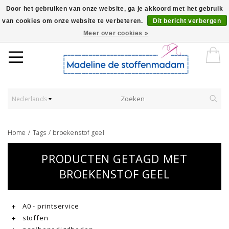
Door het gebruiken van onze website, ga je akkoord met het gebruik
van cookies om onze website te verbeteren.
Dit bericht verbergen
Worldwide Shipping - Onze stoffen worden verkocht per 10 cm.
Meer over cookies »
Nederlands
Home
/
Tags
/
broekenstof geel
PRODUCTEN GETAGD MET
BROEKENSTOF GEEL
A0 - printservice
stoffen