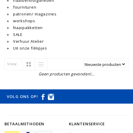
naaibenodigdheden
fournituren
patronen/ magazines
workshops
Naaipakketten
SALE
Verhuur Atelier
Uit onze filmpjes
View:
Geen producten gevonden!...
VOLG ONS OP!
BETAALMETHODEN
KLANTENSERVICE