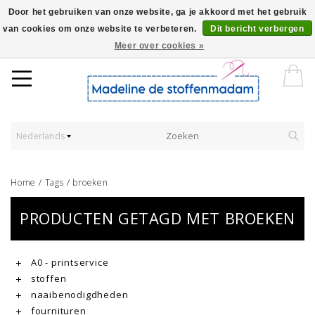
Door het gebruiken van onze website, ga je akkoord met het gebruik
van cookies om onze website te verbeteren.
Dit bericht verbergen
Worldwide Shipping - Onze stoffen worden verkocht per 10 cm.
Meer over cookies »
Nederlands
Home
/
Tags
/
broeken
PRODUCTEN GETAGD MET BROEKEN
A0 - printservice
stoffen
naaibenodigdheden
fournituren