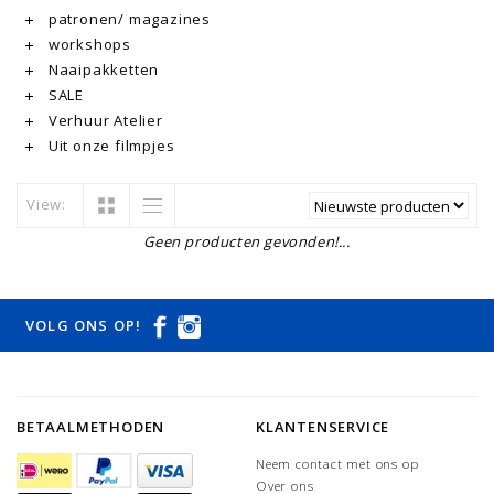
patronen/ magazines
workshops
Naaipakketten
SALE
Verhuur Atelier
Uit onze filmpjes
View:
Geen producten gevonden!...
VOLG ONS OP!
BETAALMETHODEN
KLANTENSERVICE
Neem contact met ons op
Over ons