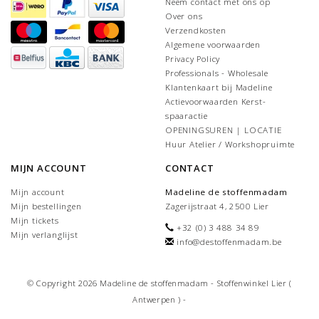
Neem contact met ons op
Over ons
Verzendkosten
Algemene voorwaarden
Privacy Policy
Professionals - Wholesale
Klantenkaart bij Madeline
Actievoorwaarden Kerst-
spaaractie
OPENINGSUREN | LOCATIE
Huur Atelier / Workshopruimte
MIJN ACCOUNT
CONTACT
Mijn account
Madeline de stoffenmadam
Mijn bestellingen
Zagerijstraat 4, 2500 Lier
Mijn tickets
+32 (0) 3 488 34 89
Mijn verlanglijst
info@destoffenmadam.be
© Copyright 2026 Madeline de stoffenmadam - Stoffenwinkel Lier (
Antwerpen ) -