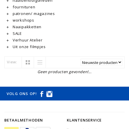
naaibenodigdheden
fournituren
patronen/ magazines
workshops
Naaipakketten
SALE
Verhuur Atelier
Uit onze filmpjes
View:
Geen producten gevonden!...
VOLG ONS OP!
BETAALMETHODEN
KLANTENSERVICE