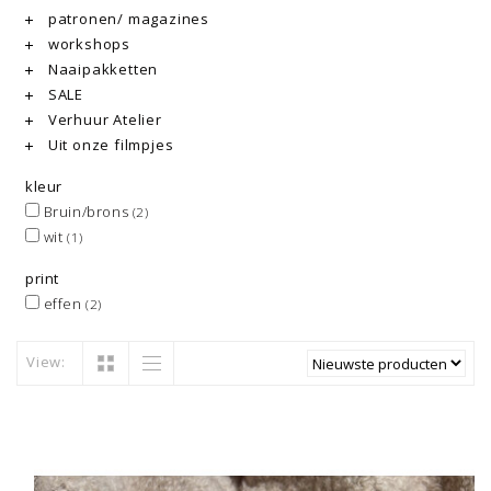
patronen/ magazines
workshops
Naaipakketten
SALE
Verhuur Atelier
Uit onze filmpjes
kleur
Bruin/brons
(2)
wit
(1)
print
effen
(2)
View: