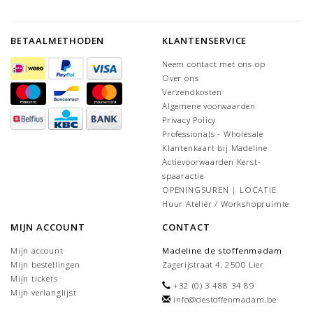
BETAALMETHODEN
KLANTENSERVICE
Neem contact met ons op
Over ons
Verzendkosten
Algemene voorwaarden
Privacy Policy
Professionals - Wholesale
Klantenkaart bij Madeline
Actievoorwaarden Kerst-
spaaractie
OPENINGSUREN | LOCATIE
Huur Atelier / Workshopruimte
MIJN ACCOUNT
CONTACT
Mijn account
Madeline de stoffenmadam
Mijn bestellingen
Zagerijstraat 4, 2500 Lier
Mijn tickets
+32 (0) 3 488 34 89
Mijn verlanglijst
info@destoffenmadam.be