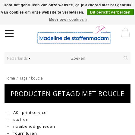
Door het gebruiken van onze website, ga je akkoord met het gebruik
van cookies om onze website te verbeteren.
Dit bericht verbergen
Worldwide Shipping - Onze stoffen worden verkocht per 10 cm.
Meer over cookies »
Nederlands
Home
/
Tags
/
boucle
PRODUCTEN GETAGD MET BOUCLE
A0 - printservice
stoffen
naaibenodigdheden
fournituren