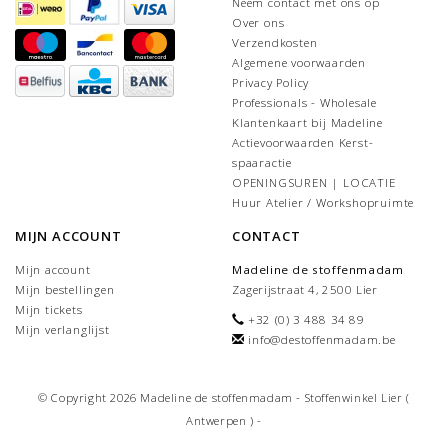
Neem contact met ons op
Over ons
Verzendkosten
Algemene voorwaarden
Privacy Policy
Professionals - Wholesale
Klantenkaart bij Madeline
Actievoorwaarden Kerst-
spaaractie
OPENINGSUREN | LOCATIE
Huur Atelier / Workshopruimte
MIJN ACCOUNT
CONTACT
Mijn account
Madeline de stoffenmadam
Mijn bestellingen
Zagerijstraat 4, 2500 Lier
Mijn tickets
+32 (0) 3 488 34 89
Mijn verlanglijst
info@destoffenmadam.be
© Copyright 2026 Madeline de stoffenmadam - Stoffenwinkel Lier (
Antwerpen ) -