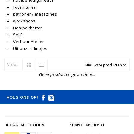
naaibenodigdheden
fournituren
patronen/ magazines
workshops
Naaipakketten
SALE
Verhuur Atelier
Uit onze filmpjes
View:
Geen producten gevonden!...
VOLG ONS OP!
BETAALMETHODEN
KLANTENSERVICE