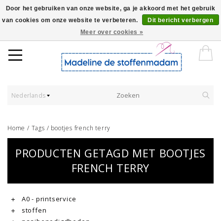
Door het gebruiken van onze website, ga je akkoord met het gebruik
van cookies om onze website te verbeteren.
Dit bericht verbergen
Worldwide Shipping - Onze stoffen worden verkocht per 10 cm.
Meer over cookies »
Nederlands
Home
/
Tags
/
bootjes french terry
PRODUCTEN GETAGD MET BOOTJES
FRENCH TERRY
A0 - printservice
stoffen