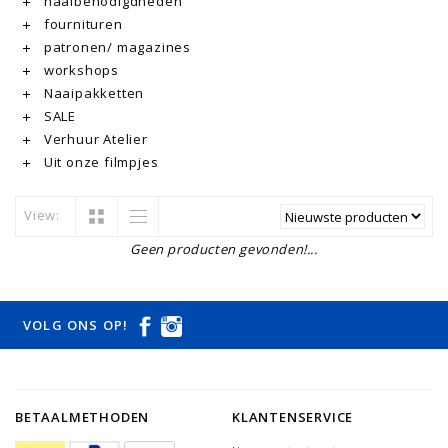
naaibenodigdheden
fournituren
patronen/ magazines
workshops
Naaipakketten
SALE
Verhuur Atelier
Uit onze filmpjes
View:
Geen producten gevonden!...
VOLG ONS OP!
BETAALMETHODEN
KLANTENSERVICE