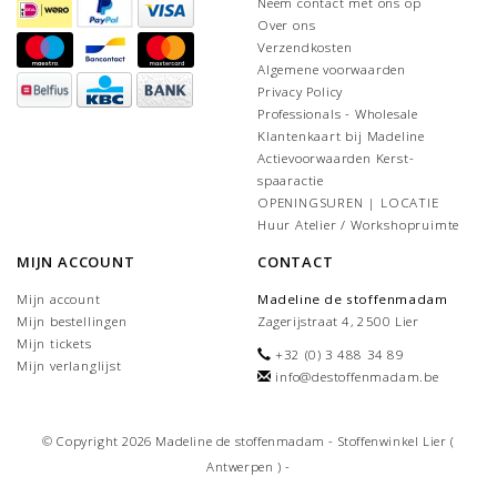
Neem contact met ons op
Over ons
Verzendkosten
Algemene voorwaarden
Privacy Policy
Professionals - Wholesale
Klantenkaart bij Madeline
Actievoorwaarden Kerst-
spaaractie
OPENINGSUREN | LOCATIE
Huur Atelier / Workshopruimte
MIJN ACCOUNT
CONTACT
Mijn account
Madeline de stoffenmadam
Mijn bestellingen
Zagerijstraat 4, 2500 Lier
Mijn tickets
+32 (0) 3 488 34 89
Mijn verlanglijst
info@destoffenmadam.be
© Copyright 2026 Madeline de stoffenmadam - Stoffenwinkel Lier (
Antwerpen ) -