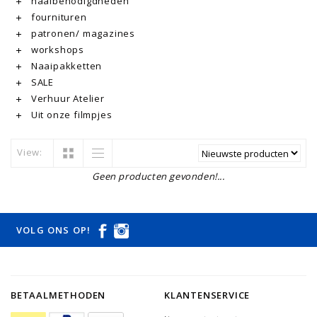
naaibenodigdheden
fournituren
patronen/ magazines
workshops
Naaipakketten
SALE
Verhuur Atelier
Uit onze filmpjes
View:
Geen producten gevonden!...
VOLG ONS OP!
BETAALMETHODEN
KLANTENSERVICE