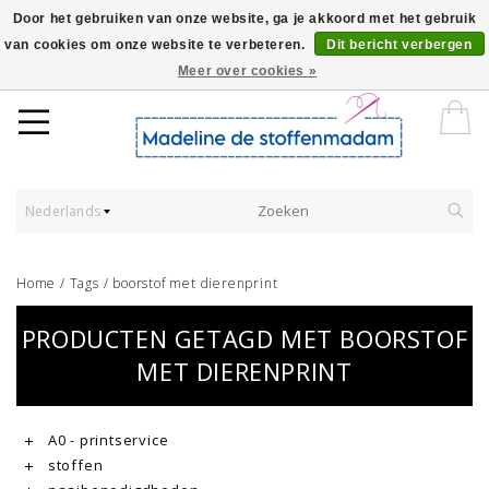
Door het gebruiken van onze website, ga je akkoord met het gebruik
van cookies om onze website te verbeteren.
Dit bericht verbergen
Worldwide Shipping - Onze stoffen worden verkocht per 10 cm.
Meer over cookies »
Nederlands
Home
/
Tags
/
boorstof met dierenprint
PRODUCTEN GETAGD MET BOORSTOF
MET DIERENPRINT
A0 - printservice
stoffen