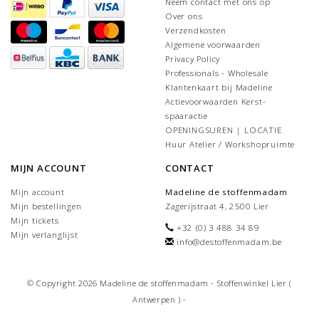
Neem contact met ons op
Over ons
Verzendkosten
Algemene voorwaarden
Privacy Policy
Professionals - Wholesale
Klantenkaart bij Madeline
Actievoorwaarden Kerst-
spaaractie
OPENINGSUREN | LOCATIE
Huur Atelier / Workshopruimte
MIJN ACCOUNT
CONTACT
Mijn account
Madeline de stoffenmadam
Mijn bestellingen
Zagerijstraat 4, 2500 Lier
Mijn tickets
+32 (0) 3 488 34 89
Mijn verlanglijst
info@destoffenmadam.be
© Copyright 2026 Madeline de stoffenmadam - Stoffenwinkel Lier (
Antwerpen ) -