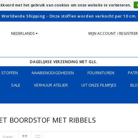
 akkoord met het gebruik van cookies om onze website te verbeteren.
Worldwide Shipping - Onze stoffen worden verkocht per 10 cm.
NEDERLANDS
MIJN ACCOUNT / REGISTRE
DAGELIJKSE VERZENDING MET GLS.
STOFFEN
NAAIBENODIGDHEDEN
FOURNITUREN
PATR
SALE
VERHUUR ATELIER
UIT ONZE FILMPJES
BLO
T BOORDSTOF MET RIBBELS
View: