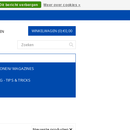
Dit bericht verbergen
Meer over cookies »
WINKELWAGEN (0) €0,00
REN
ONEN/ MAGAZINES
G - TIPS & TRICKS