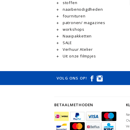
stoffen
naaibenodigdheden
fournituren
patronen/ magazines
workshops
Naaipakketten
SALE
Verhuur Atelier
Uit onze filmpjes
VOLG ONS OP!
BETAALMETHODEN
K
Ne
Ov
Ve